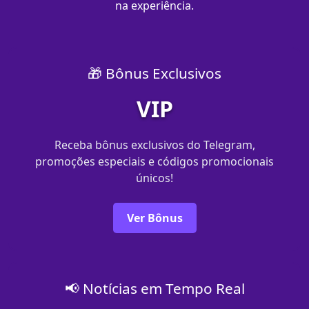
na experiência.
🎁 Bônus Exclusivos
VIP
Receba bônus exclusivos do Telegram,
promoções especiais e códigos promocionais
únicos!
Ver Bônus
📢 Notícias em Tempo Real