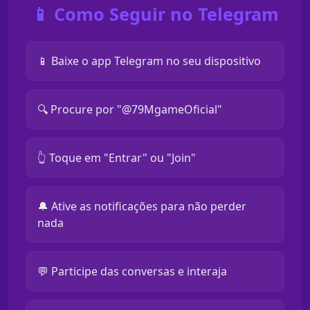
📱 Como Seguir no Telegram
📱 Baixe o app Telegram no seu dispositivo
🔍 Procure por "@79MgameOficial"
👆 Toque em "Entrar" ou "Join"
🔔 Ative as notificações para não perder
nada
💬 Participe das conversas e interaja