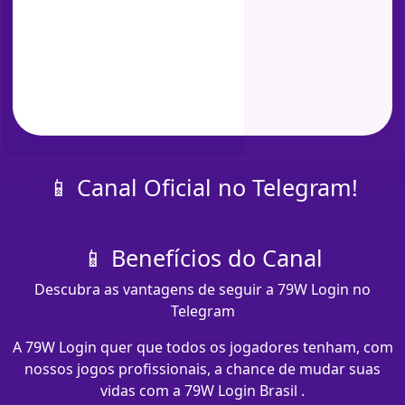
📱 Canal Oficial no Telegram!
📱 Benefícios do Canal
Descubra as vantagens de seguir a 79W Login no
Telegram
A 79W Login quer que todos os jogadores tenham, com
nossos jogos profissionais, a chance de mudar suas
vidas com a 79W Login Brasil .