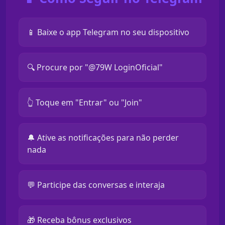
📱 Baixe o app Telegram no seu dispositivo
🔍 Procure por "@79W LoginOficial"
👆 Toque em "Entrar" ou "Join"
🔔 Ative as notificações para não perder
nada
💬 Participe das conversas e interaja
🎁 Receba bônus exclusivos