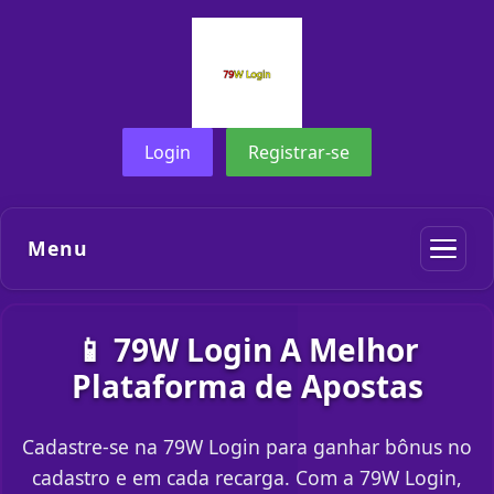
Login
Registrar-se
Menu
📱 79W Login A Melhor
Plataforma de Apostas
Cadastre-se na 79W Login para ganhar bônus no
cadastro e em cada recarga. Com a 79W Login,