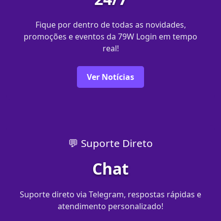
Fique por dentro de todas as novidades,
promoções e eventos da 79W Login em tempo
real!
Ver Notícias
💬 Suporte Direto
Chat
Suporte direto via Telegram, respostas rápidas e
atendimento personalizado!