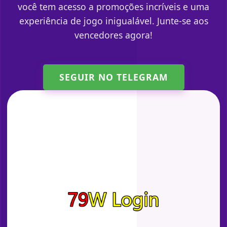
você tem acesso a promoções incríveis e uma
experiência de jogo inigualável. Junte-se aos
vencedores agora!
SEGUIR NO TELEGRAM