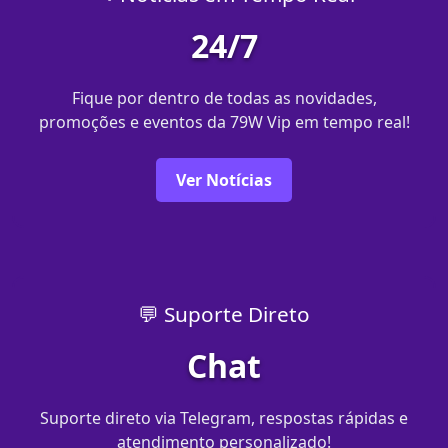
24/7
Fique por dentro de todas as novidades,
promoções e eventos da 79W Vip em tempo real!
Ver Notícias
💬 Suporte Direto
Chat
Suporte direto via Telegram, respostas rápidas e
atendimento personalizado!