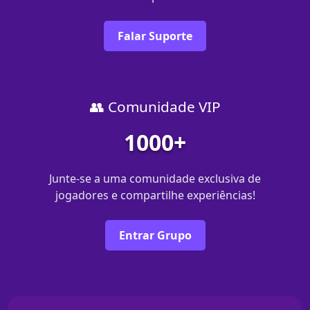
Falar Suporte
👥 Comunidade VIP
1000+
Junte-se a uma comunidade exclusiva de
jogadores e compartilhe experiências!
Entrar Grupo