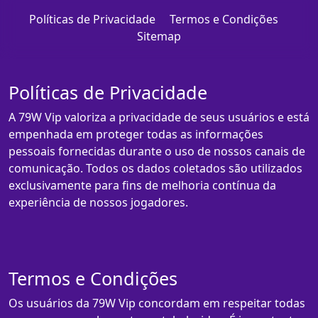
Políticas de Privacidade
Termos e Condições
Sitemap
Políticas de Privacidade
A 79W Vip valoriza a privacidade de seus usuários e está
empenhada em proteger todas as informações
pessoais fornecidas durante o uso de nossos canais de
comunicação. Todos os dados coletados são utilizados
exclusivamente para fins de melhoria contínua da
experiência de nossos jogadores.
Termos e Condições
Os usuários da 79W Vip concordam em respeitar todas