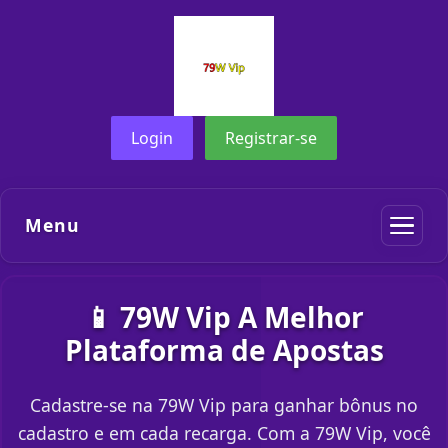
Login
Registrar-se
Menu
📱 79W Vip A Melhor
Plataforma de Apostas
Cadastre-se na 79W Vip para ganhar bônus no
cadastro e em cada recarga. Com a 79W Vip, você