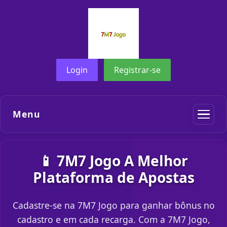
Login
Registrar-se
Menu
📱 7M7 Jogo A Melhor
Plataforma de Apostas
Cadastre-se na 7M7 Jogo para ganhar bônus no
cadastro e em cada recarga. Com a 7M7 Jogo,