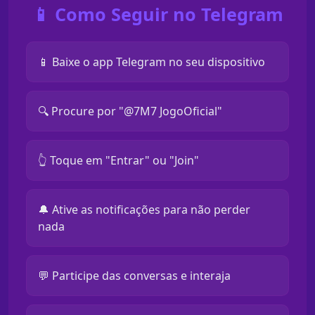
📱 Como Seguir no Telegram
📱 Baixe o app Telegram no seu dispositivo
🔍 Procure por "@7M7 JogoOficial"
👆 Toque em "Entrar" ou "Join"
🔔 Ative as notificações para não perder
nada
💬 Participe das conversas e interaja