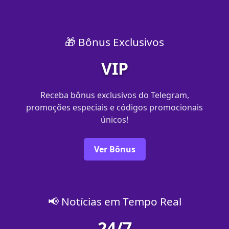
🎁 Bônus Exclusivos
VIP
Receba bônus exclusivos do Telegram,
promoções especiais e códigos promocionais
únicos!
Ver Bônus
📢 Notícias em Tempo Real
24/7