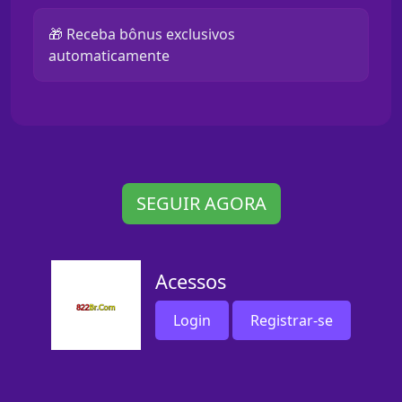
🎁 Receba bônus exclusivos
automaticamente
SEGUIR AGORA
Acessos
Login
Registrar-se