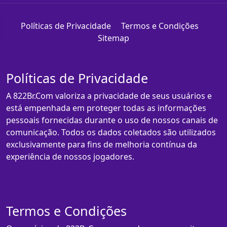
Políticas de Privacidade
Termos e Condições
Sitemap
Políticas de Privacidade
A 822Br.Com valoriza a privacidade de seus usuários e
está empenhada em proteger todas as informações
pessoais fornecidas durante o uso de nossos canais de
comunicação. Todos os dados coletados são utilizados
exclusivamente para fins de melhoria contínua da
experiência de nossos jogadores.
Termos e Condições