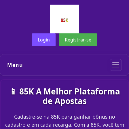
Login
Registrar-se
Menu
📱 85K A Melhor Plataforma
de Apostas
Cadastre-se na 85K para ganhar bônus no
cadastro e em cada recarga. Com a 85K, você tem