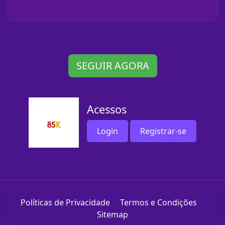
SEGUIR AGORA
Acessos
Login
Registrar-se
Políticas de Privacidade
Termos e Condições
Sitemap