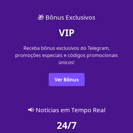
🎁 Bônus Exclusivos
VIP
Receba bônus exclusivos do Telegram,
promoções especiais e códigos promocionais
únicos!
Ver Bônus
📢 Notícias em Tempo Real
24/7