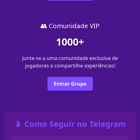
👥 Comunidade VIP
1000+
Junte-se a uma comunidade exclusiva de
jogadores e compartilhe experiências!
Entrar Grupo
📱 Como Seguir no Telegram