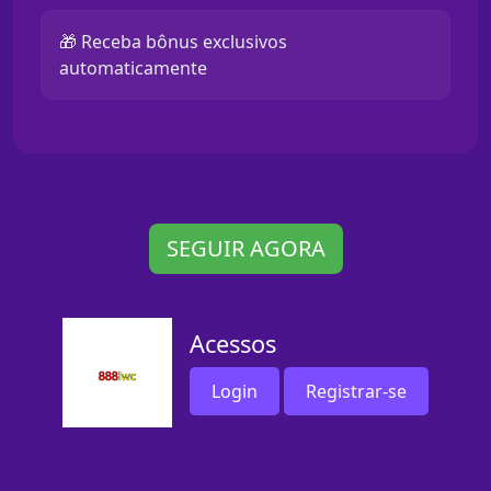
🎁 Receba bônus exclusivos
automaticamente
SEGUIR AGORA
Acessos
Login
Registrar-se