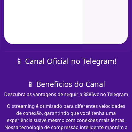
📱 Canal Oficial no Telegram!
📱 Benefícios do Canal
Descubra as vantagens de seguir a 888Iwc no Telegram
O streaming é otimizado para diferentes velocidades
de conexão, garantindo que você tenha uma
experiência suave mesmo com conexões mais lentas.
Nossa tecnologia de compressão inteligente mantém a