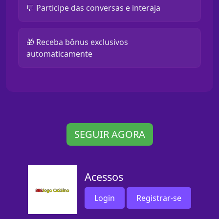
💬 Participe das conversas e interaja
🎁 Receba bônus exclusivos
automaticamente
SEGUIR AGORA
Acessos
Login
Registrar-se