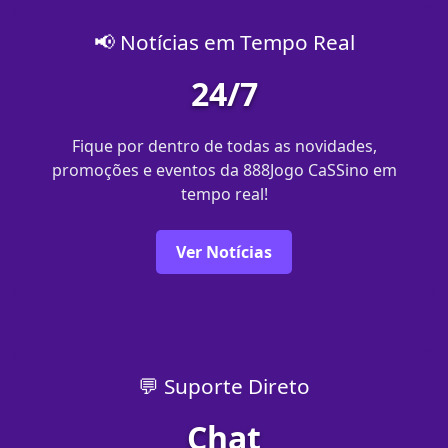
📢 Notícias em Tempo Real
24/7
Fique por dentro de todas as novidades,
promoções e eventos da 888Jogo CaSSino em
tempo real!
Ver Notícias
💬 Suporte Direto
Chat