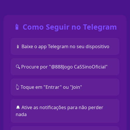
📱 Como Seguir no Telegram
📱 Baixe o app Telegram no seu dispositivo
🔍 Procure por "@888Jogo CaSSinoOficial"
👆 Toque em "Entrar" ou "Join"
🔔 Ative as notificações para não perder
nada