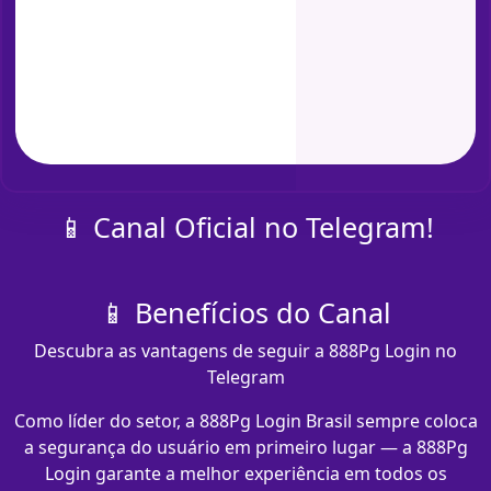
📱 Canal Oficial no Telegram!
📱 Benefícios do Canal
Descubra as vantagens de seguir a 888Pg Login no
Telegram
Como líder do setor, a 888Pg Login Brasil sempre coloca
a segurança do usuário em primeiro lugar — a 888Pg
Login garante a melhor experiência em todos os