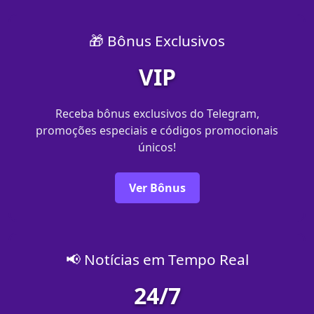
🎁 Bônus Exclusivos
VIP
Receba bônus exclusivos do Telegram,
promoções especiais e códigos promocionais
únicos!
Ver Bônus
📢 Notícias em Tempo Real
24/7