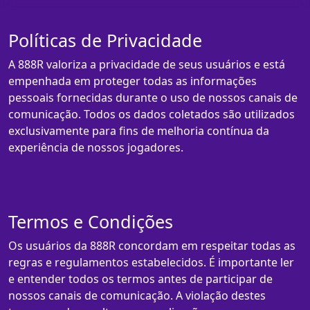
Políticas de Privacidade
A 888R valoriza a privacidade de seus usuários e está
empenhada em proteger todas as informações
pessoais fornecidas durante o uso de nossos canais de
comunicação. Todos os dados coletados são utilizados
exclusivamente para fins de melhoria contínua da
experiência de nossos jogadores.
Termos e Condições
Os usuários da 888R concordam em respeitar todas as
regras e regulamentos estabelecidos. É importante ler
e entender todos os termos antes de participar de
nossos canais de comunicação. A violação destes