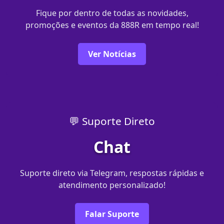
Fique por dentro de todas as novidades,
promoções e eventos da 888R em tempo real!
Ver Notícias
💬 Suporte Direto
Chat
Suporte direto via Telegram, respostas rápidas e
atendimento personalizado!
Falar Suporte