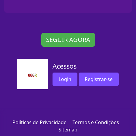
SEGUIR AGORA
Acessos
Login
Registrar-se
Políticas de Privacidade
Termos e Condições
Sitemap