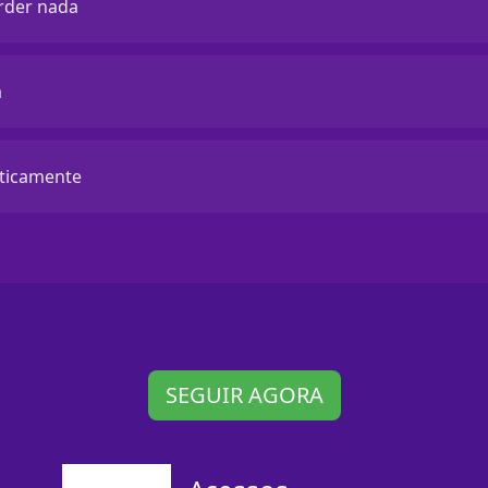
erder nada
a
aticamente
SEGUIR AGORA