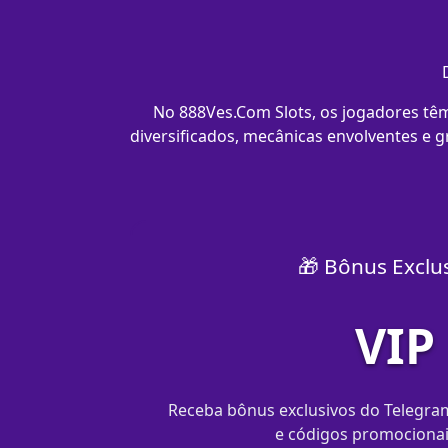
No 888Ves.Com Slots, os jogadores têm
diversificados, mecânicas envolventes e g
🎁 Bônus Exclu
VIP
Receba bônus exclusivos do Telegra
e códigos promocionai