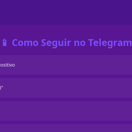
📱 Como Seguir no Telegram
ositivo
l"