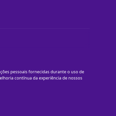
ções pessoais fornecidas durante o uso de
elhoria contínua da experiência de nossos