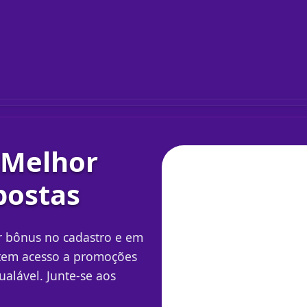
 Melhor
postas
r bônus no cadastro e em
 tem acesso a promoções
ualável. Junte-se aos