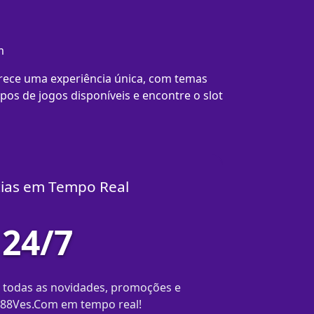
m
erece uma experiência única, com temas
pos de jogos disponíveis e encontre o slot
cias em Tempo Real
24/7
e todas as novidades, promoções e
888Ves.Com em tempo real!