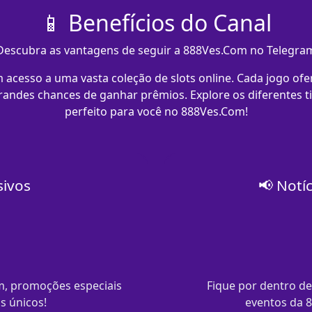
📱 Benefícios do Canal
Descubra as vantagens de seguir a 888Ves.Com no Telegra
 acesso a uma vasta coleção de slots online. Cada jogo of
randes chances de ganhar prêmios. Explore os diferentes ti
perfeito para você no 888Ves.Com!
sivos
📢 Notí
m, promoções especiais
Fique por dentro d
s únicos!
eventos da 