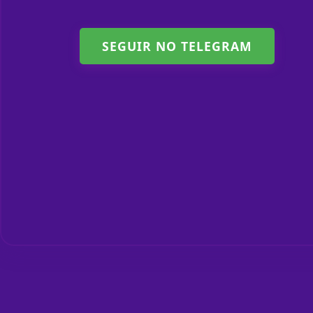
SEGUIR NO TELEGRAM