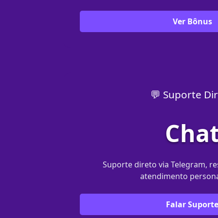
Ver Bônus
💬 Suporte Di
Cha
Suporte direto via Telegram, r
atendimento persona
Falar Suport