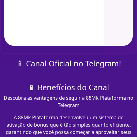
📱 Canal Oficial no Telegram!
📱 Benefícios do Canal
Descubra as vantagens de seguir a 88Mk Plataforma no
Telegram
A 88Mk Plataforma desenvolveu um sistema de
ativação de bônus que é tão simples quanto eficiente,
garantindo que você possa começar a aproveitar seus