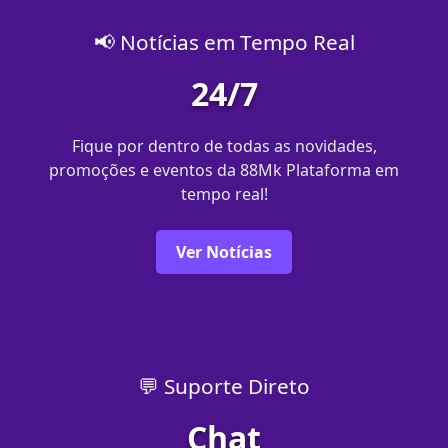
📢 Notícias em Tempo Real
24/7
Fique por dentro de todas as novidades,
promoções e eventos da 88Mk Plataforma em
tempo real!
Ver Notícias
💬 Suporte Direto
Chat