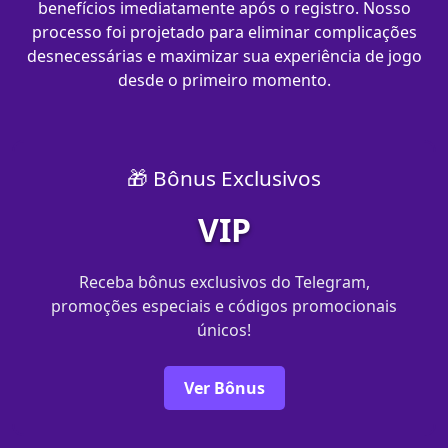
benefícios imediatamente após o registro. Nosso
processo foi projetado para eliminar complicações
desnecessárias e maximizar sua experiência de jogo
desde o primeiro momento.
🎁 Bônus Exclusivos
VIP
Receba bônus exclusivos do Telegram,
promoções especiais e códigos promocionais
únicos!
Ver Bônus