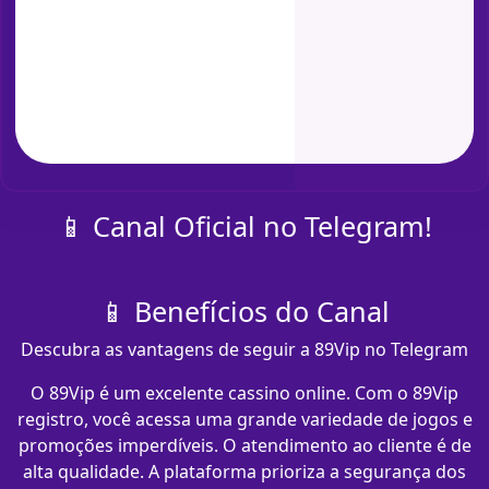
📱 Canal Oficial no Telegram!
📱 Benefícios do Canal
Descubra as vantagens de seguir a 89Vip no Telegram
O 89Vip é um excelente cassino online. Com o 89Vip
registro, você acessa uma grande variedade de jogos e
promoções imperdíveis. O atendimento ao cliente é de
alta qualidade. A plataforma prioriza a segurança dos