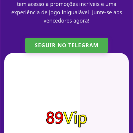
tem acesso a promoções incríveis e uma
experiência de jogo inigualável. Junte-se aos
vencedores agora!
SEGUIR NO TELEGRAM