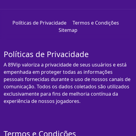
Políticas de Privacidade
Termos e Condições
Sitemap
Políticas de Privacidade
A 89Vip valoriza a privacidade de seus usuários e está
empenhada em proteger todas as informações
pessoais fornecidas durante o uso de nossos canais de
comunicação. Todos os dados coletados são utilizados
exclusivamente para fins de melhoria contínua da
experiência de nossos jogadores.
Termos e Condições