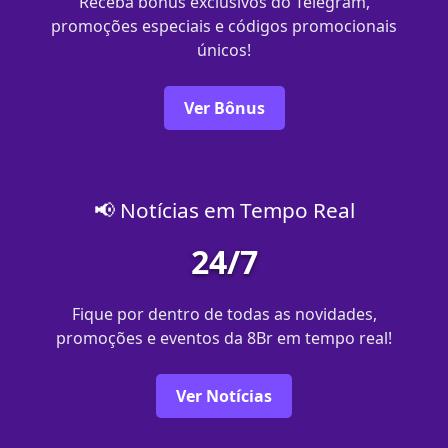
Receba bônus exclusivos do Telegram,
promoções especiais e códigos promocionais
únicos!
Ver Bônus
📢 Notícias em Tempo Real
24/7
Fique por dentro de todas as novidades,
promoções e eventos da 8Br em tempo real!
Ver Notícias