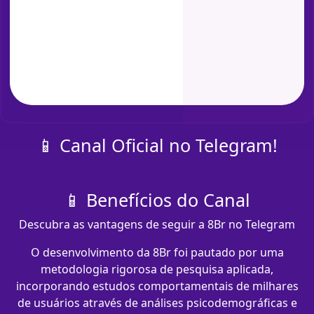
📱 Canal Oficial no Telegram!
📱 Benefícios do Canal
Descubra as vantagens de seguir a 8Br no Telegram
O desenvolvimento da 8Br foi pautado por uma
metodologia rigorosa de pesquisa aplicada,
incorporando estudos comportamentais de milhares
de usuários através de análises psicodemográficas e