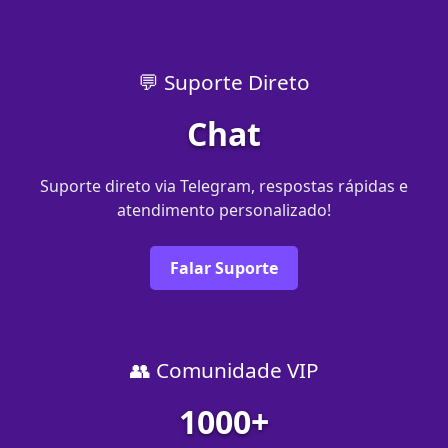
💬 Suporte Direto
Chat
Suporte direto via Telegram, respostas rápidas e
atendimento personalizado!
Falar Suporte
👥 Comunidade VIP
1000+