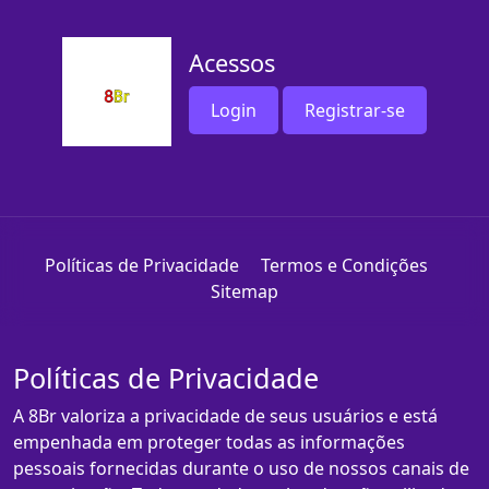
Acessos
Login
Registrar-se
Políticas de Privacidade
Termos e Condições
Sitemap
Políticas de Privacidade
A 8Br valoriza a privacidade de seus usuários e está
empenhada em proteger todas as informações
pessoais fornecidas durante o uso de nossos canais de