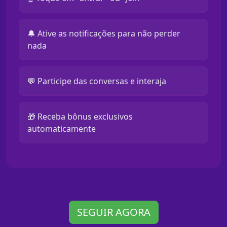
🔔 Ative as notificações para não perder
nada
💬 Participe das conversas e interaja
🎁 Receba bônus exclusivos
automaticamente
SEGUIR AGORA