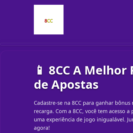
📱 8CC A Melhor
de Apostas
Cadastre-se na 8CC para ganhar bônus 
recarga. Com a 8CC, você tem acesso a 
uma experiência de jogo inigualável. J
agora!