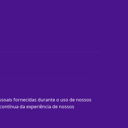
ssoais fornecidas durante o uso de nossos
 contínua da experiência de nossos