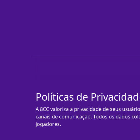
Políticas de Privacida
A 8CC valoriza a privacidade de seus usuár
canais de comunicação. Todos os dados cole
jogadores.