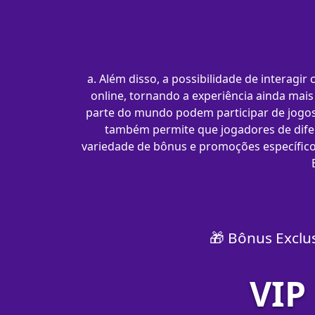
a. Além disso, a possibilidade de interagi
online, tornando a experiência ainda mais
parte do mundo podem participar de jogos
também permite que jogadores de difer
variedade de bônus e promoções específico
🎁 Bônus Exclu
VIP