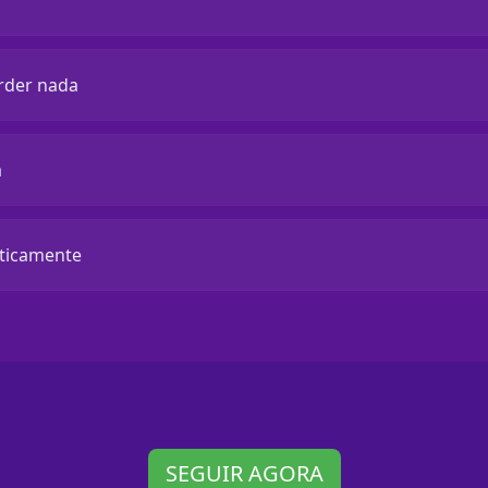
erder nada
a
aticamente
SEGUIR AGORA