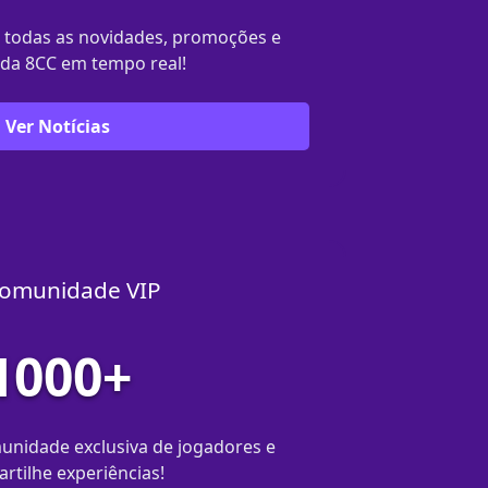
e todas as novidades, promoções e
 da 8CC em tempo real!
Ver Notícias
Comunidade VIP
1000+
unidade exclusiva de jogadores e
rtilhe experiências!