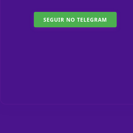
SEGUIR NO TELEGRAM