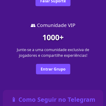
Falar Suporte
👥 Comunidade VIP
1000+
Junte-se a uma comunidade exclusiva de
jogadores e compartilhe experiências!
Entrar Grupo
📱 Como Seguir no Telegram