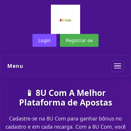
Login
Registrar-se
Menu
📱 8U Com A Melhor
Plataforma de Apostas
Cadastre-se na 8U Com para ganhar bônus no
cadastro e em cada recarga. Com a 8U Com, você