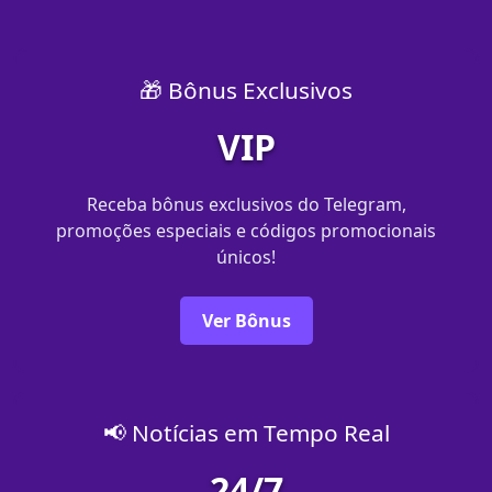
🎁 Bônus Exclusivos
VIP
Receba bônus exclusivos do Telegram,
promoções especiais e códigos promocionais
únicos!
Ver Bônus
📢 Notícias em Tempo Real
24/7