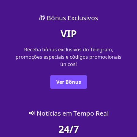
🎁 Bônus Exclusivos
VIP
Receba bônus exclusivos do Telegram,
promoções especiais e códigos promocionais
únicos!
Ver Bônus
📢 Notícias em Tempo Real
24/7