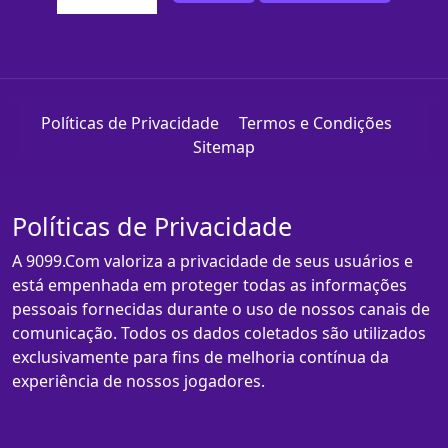
Políticas de Privacidade
Termos e Condições
Sitemap
Políticas de Privacidade
A 9099.Com valoriza a privacidade de seus usuários e
está empenhada em proteger todas as informações
pessoais fornecidas durante o uso de nossos canais de
comunicação. Todos os dados coletados são utilizados
exclusivamente para fins de melhoria contínua da
experiência de nossos jogadores.