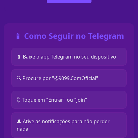
📱 Como Seguir no Telegram
📱 Baixe o app Telegram no seu dispositivo
🔍 Procure por "@9099.ComOficial"
👆 Toque em "Entrar" ou "Join"
🔔 Ative as notificações para não perder
nada