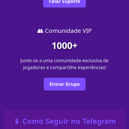
Falar Suporte
👥 Comunidade VIP
1000+
Junte-se a uma comunidade exclusiva de
jogadores e compartilhe experiências!
Entrar Grupo
📱 Como Seguir no Telegram