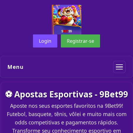
Login
Registrar-se
Menu
⚽ Apostas Esportivas - 9Bet99
Aposte nos seus esportes favoritos na 9Bet99!
Futebol, basquete, tênis, vôlei e muito mais com
odds competitivas e pagamentos rápidos.
Transforme seu conhecimento esportivo em