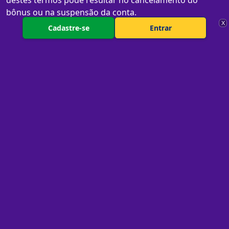
destes termos pode resultar no cancelamento do
bônus ou na suspensão da conta.
X
Cadastre-se
Entrar