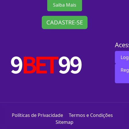
Saiba Mais
CADASTRE-SE
Aces
Log
Reg
Políticas de Privacidade
Termos e Condições
Sitemap