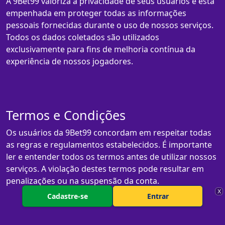
A 9Bet99 valoriza a privacidade de seus usuários e está
empenhada em proteger todas as informações
pessoais fornecidas durante o uso de nossos serviços.
Todos os dados coletados são utilizados
exclusivamente para fins de melhoria contínua da
experiência de nossos jogadores.
Termos e Condições
Os usuários da 9Bet99 concordam em respeitar todas
as regras e regulamentos estabelecidos. É importante
ler e entender todos os termos antes de utilizar nossos
serviços. A violação destes termos pode resultar em
penalizações ou na suspensão da conta.
X
Cadastre-se
Entrar