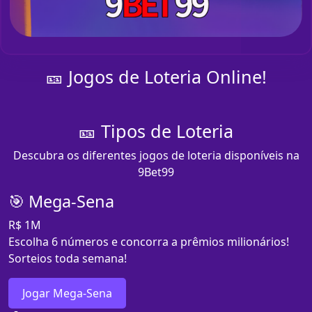
🎫 Jogos de Loteria Online!
🎫 Tipos de Loteria
Descubra os diferentes jogos de loteria disponíveis na
9Bet99
🎯 Mega-Sena
R$ 1M
Escolha 6 números e concorra a prêmios milionários!
Sorteios toda semana!
Jogar Mega-Sena