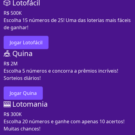
🎲 Lotofácil
R$ 500K
Escolha 15 números de 25! Uma das loterias mais fáceis
de ganhar!
Jogar Lotofácil
🎪 Quina
R$ 2M
Escolha 5 números e concorra a prêmios incríveis!
Sorteios diários!
Jogar Quina
🎰 Lotomania
R$ 300K
Escolha 20 números e ganhe com apenas 10 acertos!
Muitas chances!