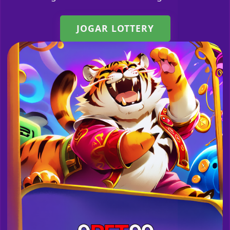
JOGAR LOTTERY