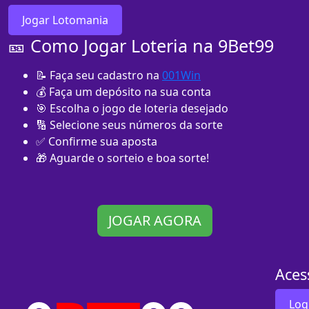
Jogar Lotomania
🎫 Como Jogar Loteria na 9Bet99
📝 Faça seu cadastro na
001Win
💰 Faça um depósito na sua conta
🎯 Escolha o jogo de loteria desejado
🔢 Selecione seus números da sorte
✅ Confirme sua aposta
🎁 Aguarde o sorteio e boa sorte!
JOGAR AGORA
Aces
Log