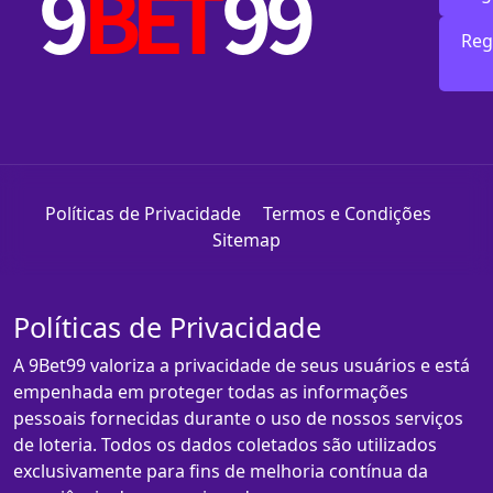
Reg
Políticas de Privacidade
Termos e Condições
Sitemap
Políticas de Privacidade
A 9Bet99 valoriza a privacidade de seus usuários e está
empenhada em proteger todas as informações
pessoais fornecidas durante o uso de nossos serviços
de loteria. Todos os dados coletados são utilizados
exclusivamente para fins de melhoria contínua da